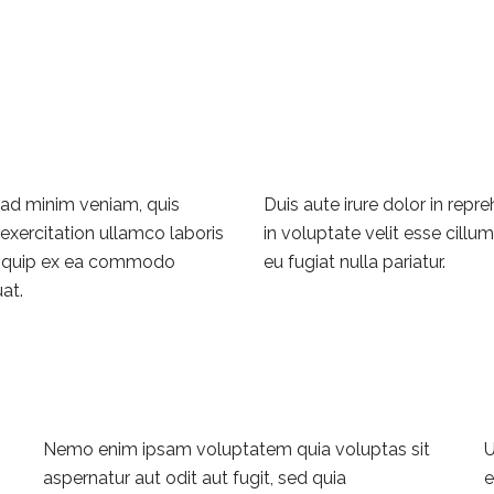
 ad minim veniam, quis
Duis aute irure dolor in repr
exercitation ullamco laboris
in voluptate velit esse cillu
aliquip ex ea commodo
eu fugiat nulla pariatur.
at.
Nemo enim ipsam voluptatem quia voluptas sit
U
aspernatur aut odit aut fugit, sed quia
e