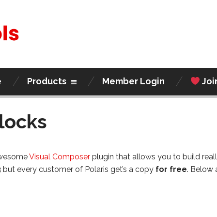
e
Products
Member Login
Joi
locks
 awesome
Visual Composer
plugin that allows you to build rea
3
but every customer of Polaris get’s a copy
for free
. Below