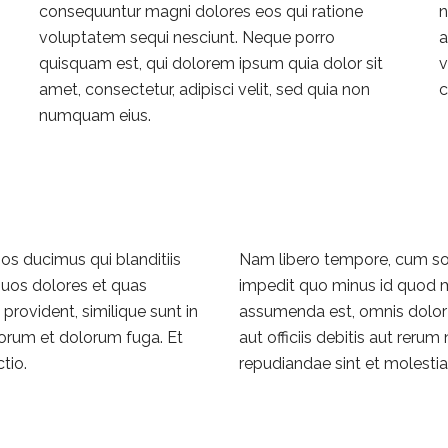
consequuntur magni dolores eos qui ratione
n
voluptatem sequi nesciunt. Neque porro
a
quisquam est, qui dolorem ipsum quia dolor sit
v
amet, consectetur, adipisci velit, sed quia non
c
numquam eius.
os ducimus qui blanditiis
Nam libero tempore, cum sol
quos dolores et quas
impedit quo minus id quod 
provident, similique sunt in
assumenda est, omnis dolor
aborum et dolorum fuga. Et
aut officiis debitis aut reru
tio.
repudiandae sint et molesti