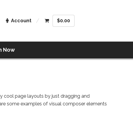
Account
$
0.00
n Now
lly cool page layouts by just dragging and
 are some examples of visual composer elements