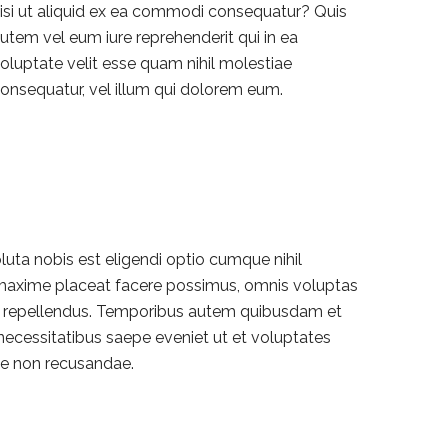
isi ut aliquid ex ea commodi consequatur? Quis
utem vel eum iure reprehenderit qui in ea
oluptate velit esse quam nihil molestiae
onsequatur, vel illum qui dolorem eum.
uta nobis est eligendi optio cumque nihil
maxime placeat facere possimus, omnis voluptas
 repellendus. Temporibus autem quibusdam et
m necessitatibus saepe eveniet ut et voluptates
ae non recusandae.