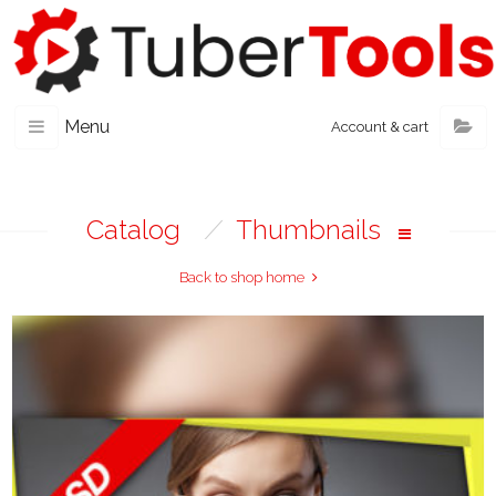
Menu
Account & cart
Catalog
/
Thumbnails
Back to shop home